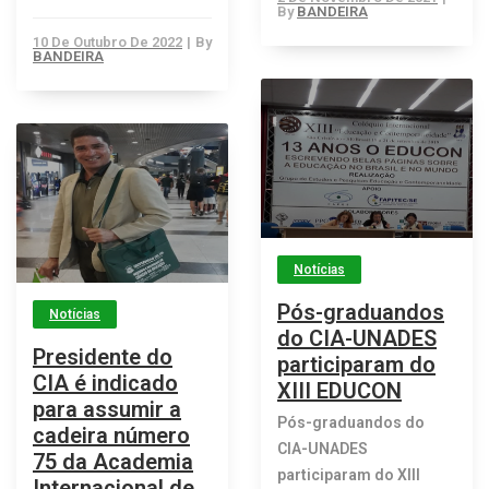
By
BANDEIRA
10 De Outubro De 2022
|
By
BANDEIRA
Notícias
Pós-graduandos
Notícias
do CIA-UNADES
Presidente do
participaram do
CIA é indicado
XIII EDUCON
para assumir a
Pós-graduandos do
cadeira número
CIA-UNADES
75 da Academia
participaram do XIII
Internacional de