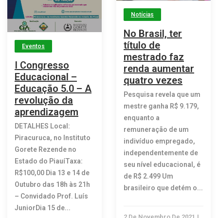
Notícias
No Brasil, ter
título de
Eventos
mestrado faz
I Congresso
renda aumentar
Educacional –
quatro vezes
Educação 5.0 – A
Pesquisa revela que um
revolução da
mestre ganha R$ 9.179,
aprendizagem
enquanto a
DETALHES Local:
remuneração de um
Piracuruca, no Instituto
indivíduo empregado,
Gorete Rezende no
independentemente de
Estado do PiauíTaxa:
seu nível educacional, é
R$100,00 Dia 13 e 14 de
de R$ 2.499 Um
Outubro das 18h às 21h
brasileiro que detém o...
– Convidado Prof. Luís
JuniorDia 15 de...
2 De Novembro De 2021
|