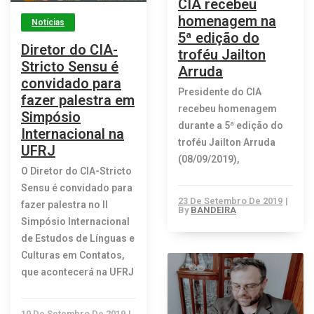
CIA recebeu
homenagem na
Notícias
5ª edição do
Diretor do CIA-
troféu Jailton
Stricto Sensu é
Arruda
convidado para
Presidente do CIA
fazer palestra em
recebeu homenagem
Simpósio
durante a 5ª edição do
Internacional na
troféu Jailton Arruda
UFRJ
(08/09/2019),
O Diretor do CIA-Stricto
Sensu é convidado para
23 De Setembro De 2019
|
fazer palestra no II
By
BANDEIRA
Simpósio Internacional
de Estudos de Línguas e
Culturas em Contatos,
que acontecerá na UFRJ
10 De Setembro De 2019
|