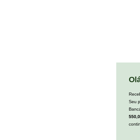
Olá
Receb
Seu p
Banc
550,0
conti