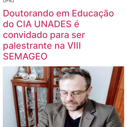
UFRJ
Doutorando em Educação
do CIA UNADES é
convidado para ser
palestrante na VIII
SEMAGEO