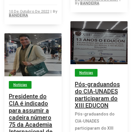
By
BANDEIRA
10 De Outubro De 2022
|
By
BANDEIRA
Notícias
Pós-graduandos
Notícias
do CIA-UNADES
Presidente do
participaram do
CIA é indicado
XIII EDUCON
para assumir a
Pós-graduandos do
cadeira número
CIA-UNADES
75 da Academia
participaram do XIII
Internacional de