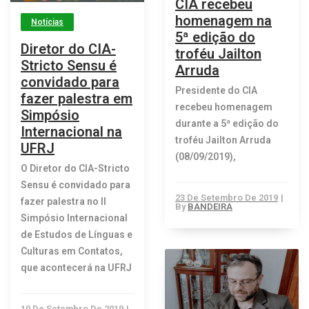
CIA recebeu
homenagem na
Notícias
5ª edição do
Diretor do CIA-
troféu Jailton
Stricto Sensu é
Arruda
convidado para
Presidente do CIA
fazer palestra em
recebeu homenagem
Simpósio
durante a 5ª edição do
Internacional na
troféu Jailton Arruda
UFRJ
(08/09/2019),
O Diretor do CIA-Stricto
Sensu é convidado para
23 De Setembro De 2019
|
fazer palestra no II
By
BANDEIRA
Simpósio Internacional
de Estudos de Línguas e
Culturas em Contatos,
que acontecerá na UFRJ
10 De Setembro De 2019
|