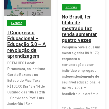
Notícias
No Brasil, ter
título de
Eventos
mestrado faz
I Congresso
renda aumentar
Educacional –
quatro vezes
Educação 5.0 – A
Pesquisa revela que um
revolução da
mestre ganha R$ 9.179,
aprendizagem
enquanto a
DETALHES Local:
remuneração de um
Piracuruca, no Instituto
indivíduo empregado,
Gorete Rezende no
independentemente de
Estado do PiauíTaxa:
seu nível educacional, é
R$100,00 Dia 13 e 14 de
de R$ 2.499 Um
Outubro das 18h às 21h
brasileiro que detém o...
– Convidado Prof. Luís
JuniorDia 15 de...
2 De Novembro De 2021
|